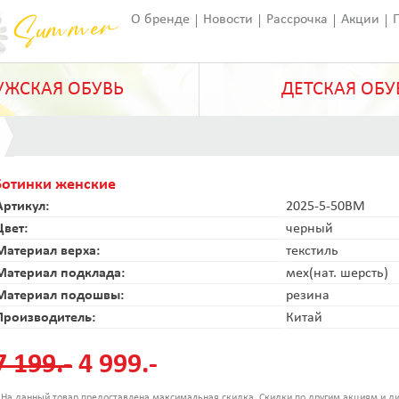
О бренде
Новости
Рассрочка
Акции
Франчайзинг
Оставить отзыв
Статьи
ЖСКАЯ ОБУВЬ
ДЕТСКАЯ ОБУ
Ботинки женские
Артикул:
2025-5-50BM
Цвет:
черный
Материал верха:
текстиль
Материал подклада:
мех(нат. шерсть)
Материал подошвы:
резина
Производитель:
Китай
7 199.-
4 999.-
 На данный товар предоставлена максимальная скидка. Скидки по другим акциям и ди