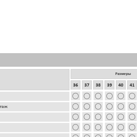
Размеры
36
37
38
39
40
41
этаж