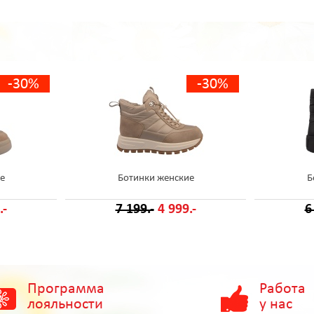
-30%
-30%
е
Ботинки женские
Б
.-
7 199.-
4 999.-
6
Программа
Работа
лояльности
у нас