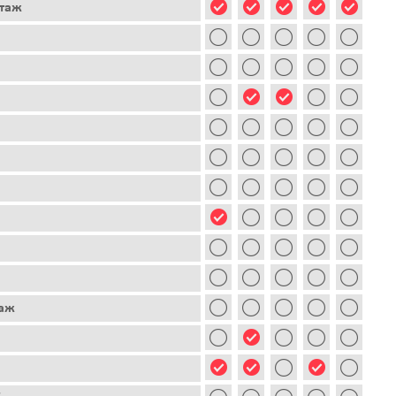
этаж
таж