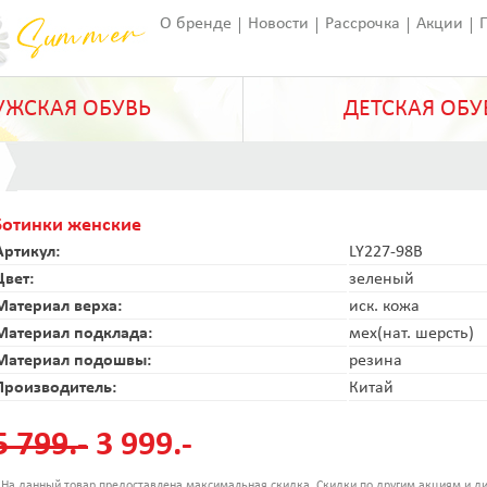
О бренде
Новости
Рассрочка
Акции
Франчайзинг
Оставить отзыв
Статьи
ЖСКАЯ ОБУВЬ
ДЕТСКАЯ ОБУ
Ботинки женские
Артикул:
LY227-98B
Цвет:
зеленый
Материал верха:
иск. кожа
Материал подклада:
мех(нат. шерсть)
Материал подошвы:
резина
Производитель:
Китай
5 799.-
3 999.-
 На данный товар предоставлена максимальная скидка. Скидки по другим акциям и ди