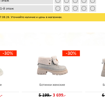
й этаж
1-й этаж
08.26. Уточняйте наличие и цены в магазинах.
-30%
-30%
е
Ботинки женские
Б
.-
5 199.-
3 699.-
6