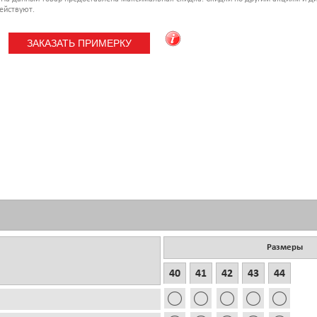
ействуют.
Размеры
40
41
42
43
44