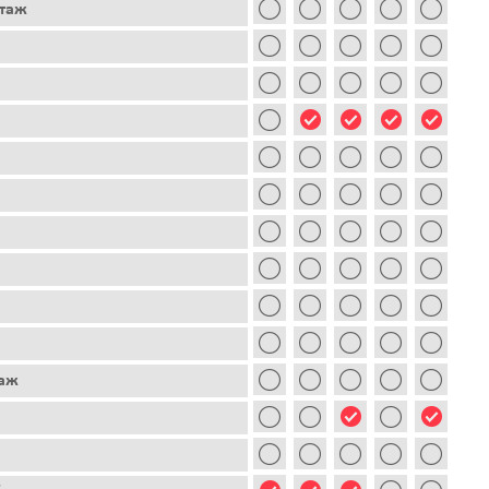
этаж
таж