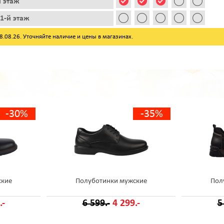
й этаж
1-й этаж
08.26. Уточняйте наличие и цены в магазинах.
-30%
-35%
ские
Полуботинки мужские
Пол
.-
6 599.-
4 299.-
5