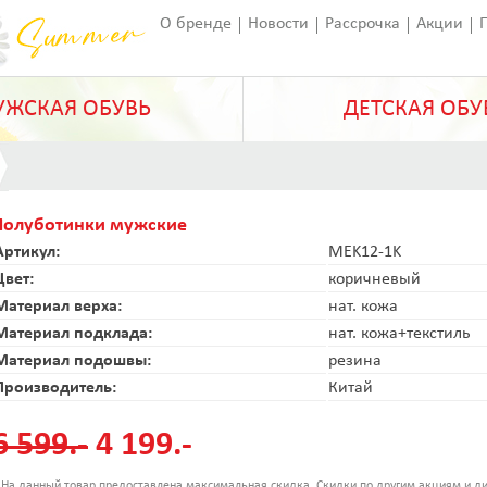
О бренде
Новости
Рассрочка
Акции
Франчайзинг
Оставить отзыв
Статьи
ЖСКАЯ ОБУВЬ
ДЕТСКАЯ ОБУ
Полуботинки мужские
Артикул:
MEK12-1K
Цвет:
коричневый
Материал верха:
нат. кожа
Материал подклада:
нат. кожа+текстиль
Материал подошвы:
резина
Производитель:
Китай
6 599.-
4 199.-
 На данный товар предоставлена максимальная скидка. Скидки по другим акциям и ди