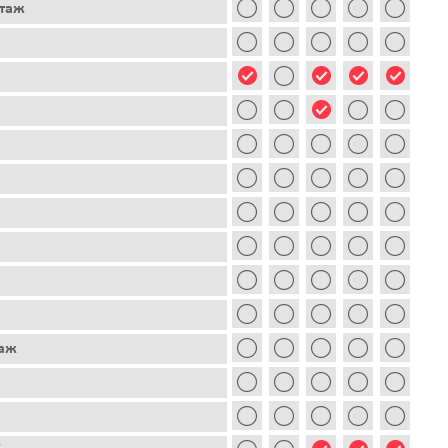
этаж
таж