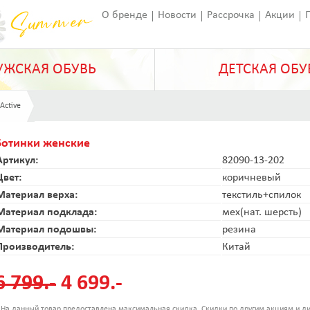
О бренде
Новости
Рассрочка
Акции
Франчайзинг
Оставить отзыв
Статьи
ЖСКАЯ ОБУВЬ
ДЕТСКАЯ ОБУ
 Active
Ботинки женские
Артикул:
82090-13-202
Цвет:
коричневый
Материал верха:
текстиль+спилок
Материал подклада:
мех(нат. шерсть)
Материал подошвы:
резина
Производитель:
Китай
6 799.-
4 699.-
 На данный товар предоставлена максимальная скидка. Скидки по другим акциям и ди