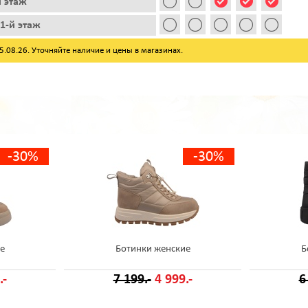
й этаж
1-й этаж
08.26. Уточняйте наличие и цены в магазинах.
-30%
-30%
е
Ботинки женские
Б
.-
7 199.-
4 999.-
6