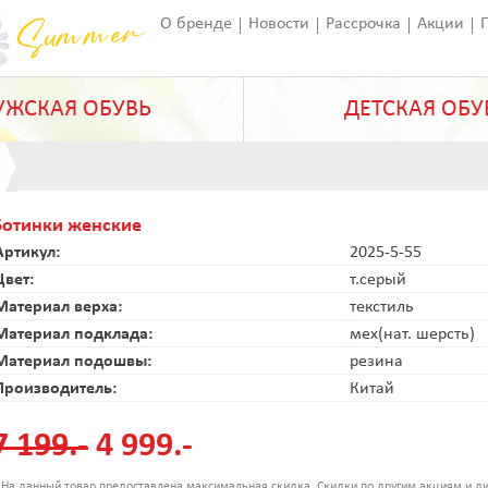
О бренде
Новости
Рассрочка
Акции
Франчайзинг
Оставить отзыв
Статьи
ЖСКАЯ ОБУВЬ
ДЕТСКАЯ ОБУ
Ботинки женские
Артикул:
2025-5-55
Цвет:
т.серый
Материал верха:
текстиль
Материал подклада:
мех(нат. шерсть)
Материал подошвы:
резина
Производитель:
Китай
7 199.-
4 999.-
 На данный товар предоставлена максимальная скидка. Скидки по другим акциям и ди