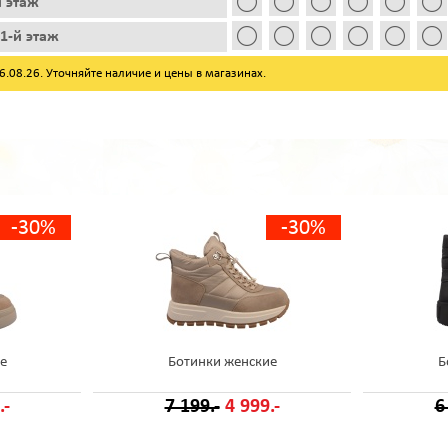
й этаж
1-й этаж
08.26. Уточняйте наличие и цены в магазинах.
-30%
-30%
е
Ботинки женские
Б
.-
7 199.-
4 999.-
6