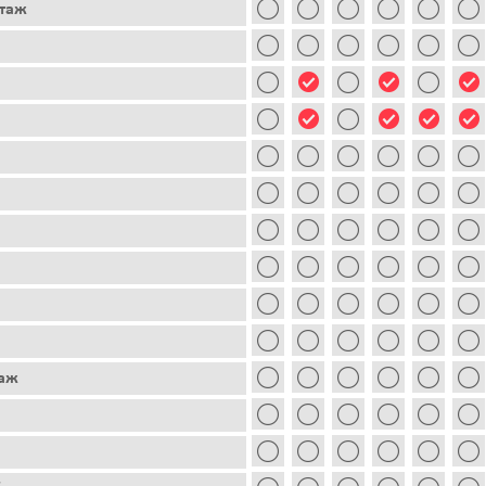
этаж
таж