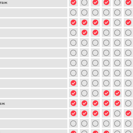
этаж
таж