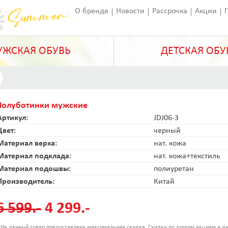
О бренде
Новости
Рассрочка
Акции
Франчайзинг
Оставить отзыв
Статьи
ЖСКАЯ ОБУВЬ
ДЕТСКАЯ ОБУ
Полуботинки мужские
Артикул:
JDJ06-3
Цвет:
черный
Материал верха:
нат. кожа
Материал подклада:
нат. кожа+текстиль
Материал подошвы:
полиуретан
Производитель:
Китай
6 599.-
4 299.-
 На данный товар предоставлена максимальная скидка. Скидки по другим акциям и ди