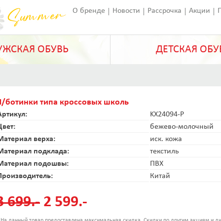
О бренде
Новости
Рассрочка
Акции
Франчайзинг
Оставить отзыв
Статьи
ЖСКАЯ ОБУВЬ
ДЕТСКАЯ ОБУ
П/ботинки типа кроссовых школь
Артикул:
KX24094-P
Цвет:
бежево-молочный
Материал верха:
иск. кожа
Материал подклада:
текстиль
Материал подошвы:
ПВХ
Производитель:
Китай
3 699.-
2 599.-
 На данный товар предоставлена максимальная скидка. Скидки по другим акциям и ди