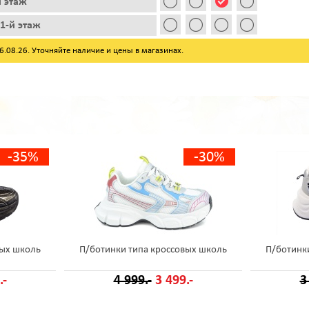
й этаж
1-й этаж
08.26. Уточняйте наличие и цены в магазинах.
-35%
-30%
вых школь
П/ботинки типа кроссовых школь
П/ботинк
.-
4 999.-
3 499.-
3