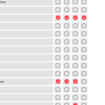
этаж
таж