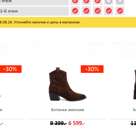
й этаж
1-й этаж
08.26. Уточняйте наличие и цены в магазинах.
-30%
-30%
е
Ботинки женские
Б
.-
9 399.-
6 599.-
11