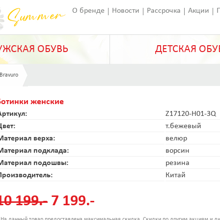
О бренде
Новости
Рассрочка
Акции
Франчайзинг
Оставить отзыв
Статьи
ЖСКАЯ ОБУВЬ
ДЕТСКАЯ ОБУ
 Bravuro
Ботинки женские
Артикул:
Z17120-H01-3Q
Цвет:
т.бежевый
Материал верха:
велюр
Материал подклада:
ворсин
Материал подошвы:
резина
Производитель:
Китай
10 199.-
7 199.-
 На данный товар предоставлена максимальная скидка. Скидки по другим акциям и ди