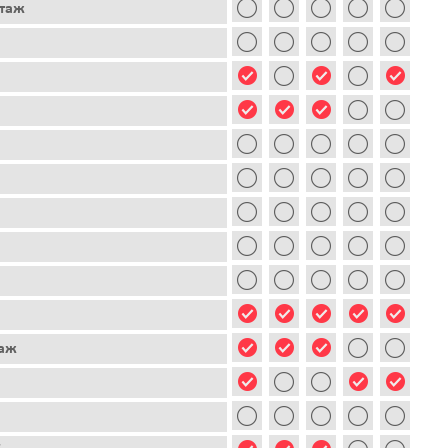
этаж
таж