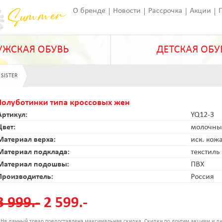
О бренде
Новости
Рассрочка
Акции
Франчайзинг
Оставить отзыв
Статьи
ЖСКАЯ ОБУВЬ
ДЕТСКАЯ ОБУ
 SISTER
Полуботинки типа кроссовых жен
Артикул:
YQ12-3
Цвет:
молочны
Материал верха:
иск. кож
Материал подклада:
текстиль
Материал подошвы:
ПВХ
Производитель:
Россия
3 999.-
2 599.-
 На данный товар предоставлена максимальная скидка. Скидки по другим акциям и ди