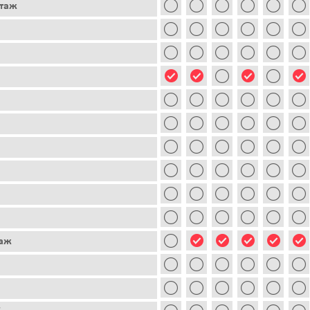
этаж
таж