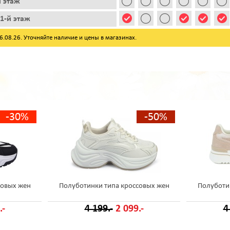
й этаж
1-й этаж
08.26. Уточняйте наличие и цены в магазинах.
-30%
-50%
совых жен
Полуботинки типа кроссовых жен
Полуботи
.-
4 199.-
2 099.-
4