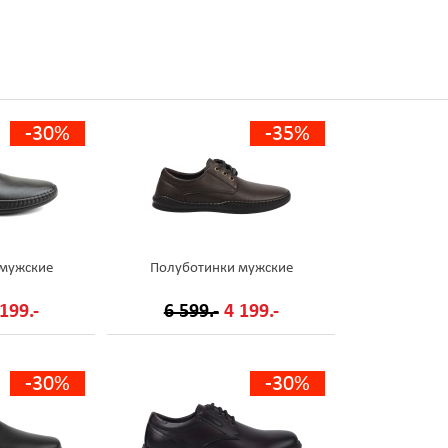
-30%
-35%
 мужские
Полуботинки мужские
199.-
6 599.-
4 199.-
-30%
-30%