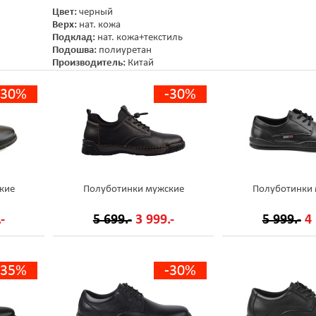
Цвет:
черный
Верх:
нат. кожа
Подклад:
нат. кожа+текстиль
Подошва:
полиуретан
Производитель:
Китай
-30%
-30%
кие
Полуботинки мужские
Полуботинки
-
5 699.-
3 999.-
5 999.-
4 
-35%
-30%