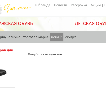
О бренде
Новости
Рассрочка
Акции
Франчайзинг
Оставить отзыв
Статьи
ЖСКАЯ ОБУВЬ
ДЕТСКАЯ ОБУ
ция/наличие
торговая марка
цена↑
скидка
ров для
Полуботинки мужские