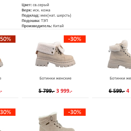
Цвет:
св.серый
Верх:
иск. кожа
Подклад:
мех(нат. шерсть)
Подошва:
ТЭП
Производитель:
Китай
-50%
-30%
е
Ботинки женские
Ботинки же
-
5 799.-
3 999.-
6 599.-
4 
-30%
-30%