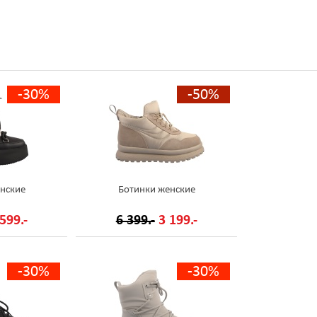
-30%
-50%
нские
Ботинки женские
599.-
6 399.-
3 199.-
-30%
-30%