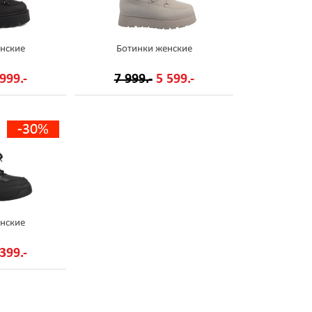
нские
Ботинки женские
999.-
7 999.-
5 599.-
-30%
нские
399.-