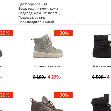
Цвет:
серебряный
Верх:
текстиль+иск. кожа
Подклад:
мех(нат. шерсть)
Подошва:
резина
Производитель:
Китай
-30%
-30%
е
Ботинки женские
Ботинки же
-
6 199.-
4 299.-
6 599.-
4 
-30%
-30%