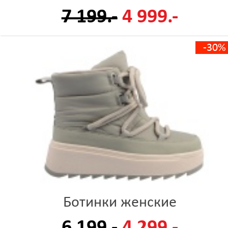
7 199.-
4 999.-
-30%
Ботинки женские
6 199.-
4 299.-