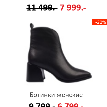
11 499.-
7 999.-
-30%
Ботинки женские
9 799.-
6 799.-