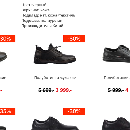
Цвет:
черный
Верх:
нат. кожа
Подклад:
нат. кожа+текстиль
Подошва:
полиуретан
Производитель:
Китай
-30%
-30%
кие
Полуботинки мужские
Полуботинки
-
5 699.-
3 999.-
5 999.-
4 
-35%
-30%