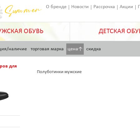
О бренде
Новости
Рассрочка
Акции
Франчайзинг
Оставить отзыв
Статьи
ЖСКАЯ ОБУВЬ
ДЕТСКАЯ ОБУ
ция/наличие
торговая марка
цена↑
скидка
ров для
Полуботинки мужские